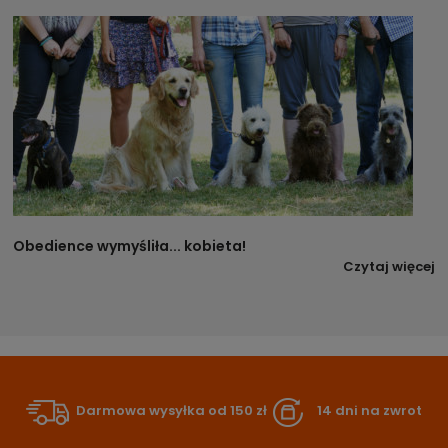
Obedience wymyśliła... kobieta!
Czytaj więcej
Darmowa wysyłka od 150 zł
14 dni na zwrot