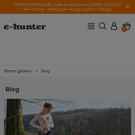
LETNIE WYPRZEDAŻE! Setki produktów w SUPER CENACH!
×
Nie czekaj - najlepsze okazje szybko znikają!
>
Strona główna
Blog
Blog